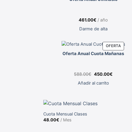
461.00
€
/ año
Darme de alta
OFERTA
PRODUCT
Oferta Anual Cuota Mañanas
EN
OFERTA
El
El
588.00
€
450.00
€
precio
precio
original
actual
Añadir al carrito
era:
es:
588.00€.
450.00€.
Cuota Mensual Clases
48.00
€
/ Mes